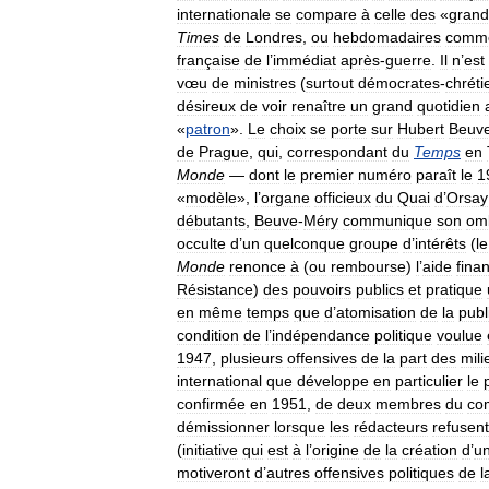
internationale
se
compare
à
celle
des
«
grand
Times
de
Londres
,
ou
hebdomadaires
comm
française
de
l
’
immédiat
après
-
guerre
.
Il
n
’
est
vœu
de
ministres
(
surtout
démocrates
-
chréti
désireux
de
voir
renaître
un
grand
quotidien
«
patron
».
Le
choix
se
porte
sur
Hubert
Beuv
de
Prague
,
qui
,
correspondant
du
Temps
en
Monde
—
dont
le
premier
numéro
paraît
le
1
«
modèle
»,
l
’
organe
officieux
du
Quai
d
’
Orsay
débutants
,
Beuve
-
Méry
communique
son
om
occulte
d
’
un
quelconque
groupe
d
’
intérêts
(
le
Monde
renonce
à
(
ou
rembourse
)
l
’
aide
fina
Résistance
)
des
pouvoirs
publics
et
pratique
en
même
temps
que
d
’
atomisation
de
la
publ
condition
de
l
’
indépendance
politique
voulue
1947
,
plusieurs
offensives
de
la
part
des
mili
international
que
développe
en
particulier
le
confirmée
en
1951
,
de
deux
membres
du
co
démissionner
lorsque
les
rédacteurs
refusent
(
initiative
qui
est
à
l
’
origine
de
la
création
d
’
u
motiveront
d
’
autres
offensives
politiques
de
l