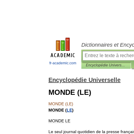
Dictionnaires et Ency
fr-academic.com
Encyclopédie Universelle
Encyclopédie Universelle
MONDE (LE)
MONDE
(
LE
)
MONDE
(
LE
)
MONDE
LE
Le
seul
journal
quotidien
de
la
presse
frança