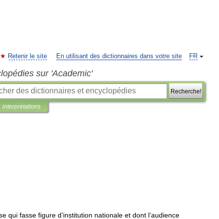
Retenir le site
En utilisant des dictionnaires dans votre site
FR
clopédies sur 'Academic'
Recherche!
interprétations
ise
qui
fasse
figure
d
’
institution
nationale
et
dont
l
’
audience