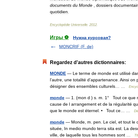
documents
du
Monde
,
dossiers
documentai
quotidien
.
Encyclopédie
Universelle
.
2012
.
Игры ⚽
Нужна курсовая?
MONCRIF (F. de)
Regardez d'autres dictionnaires:
MONDE
— Le terme de monde est utilisé dan
l’autre, une totalité d’appartenance. Ainsi
désigner des ensembles culturels… …
Encyc
monde
— 1. (mon d ) s. m. 1° Tout ce que 
cause de l arrangement et de la régularité q
que le monde est éternel. • Tout ce… …
Di
monde
— Monde, m. pen. Le ciel, et tout le 
située, In medio mundo terra sita est. La d
ville, de laquelle tous les hommes sont …
Th