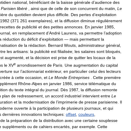
tidien
national
,
bénéficiant
de
la
baisse
générale
d
’
audience
des
Parisien
libéré
,
ainsi
que
de
celle
de
son
concurrent
du
matin
,
Le
cière
du
quotidien
devient
plus
difficile
.
Des
pertes
d
’
exploitation
1982
(
371
261
exemplaires
),
et
la
diffusion
diminue
régulièrement
recettes
de
publicité
et
des
petites
annonces
.
En
janvier
1985
,
ournal
,
en
remplacement
d
’
André
Laurens
,
va
permettre
l
’
adoption
a
réduction
du
déficit
d
’
exploitation
—
mais
permettant
la
matisation
de
la
rédaction
.
Bernard
Wouts
,
administrateur
général
,
être
les
artisans:
la
publicité
est
filialisée
;
les
salaires
sont
bloqués
,
st
augmenté
,
et
la
décision
est
prise
de
quitter
les
locaux
de
la
e
ns
le
XV
arrondissement
de
Paris
.
Une
augmentation
du
capital
verture
sur
l
’
actionnariat
extérieur
,
en
particulier
celui
des
lecteurs
créée
à
cette
occasion
,
et
Le
Monde
Entreprises
.
Cette
première
pplément
Rhône
-
Alpes
en
janvier
1986
,
service
télématique
du
ition
du
texte
intégral
du
journal
.
Dès
1987
,
la
diffusion
remonte
u
plan
de
redressement
,
un
accord
industriel
intervient
entre
Le
turation
et
la
modernisation
de
l
’
imprimerie
de
presse
parisienne
.
Il
moderne
ouverte
à
la
participation
de
plusieurs
journaux
,
et
qui
s
dernières
innovations
techniques:
offset
,
couleurs
,
de
la
préparation
de
la
distribution
avec
une
certaine
souplesse
e
suppléments
ou
de
cahiers
encartés
,
par
exemple
.
Cette