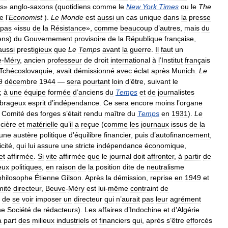
s
»
anglo
-
saxons
(
quotidiens
comme
le
New
York
Times
ou
le
The
e
l
’
Economist
).
Le
Monde
est
aussi
un
cas
unique
dans
la
presse
pas
«
issu
de
la
Résistance
»,
comme
beaucoup
d
’
autres
,
mais
du
ens
)
du
Gouvernement
provisoire
de
la
République
française
,
aussi
prestigieux
que
Le
Temps
avant
la
guerre
.
Il
faut
un
e
-
Méry
,
ancien
professeur
de
droit
international
à
l
’
Institut
français
Tchécoslovaquie
,
avait
démissionné
avec
éclat
après
Munich
.
Le
9
décembre
1944
—
sera
pourtant
loin
d
’
être
,
suivant
le
;
à
une
équipe
formée
d
’
anciens
du
Temps
et
de
journalistes
brageux
esprit
d
’
indépendance
.
Ce
sera
encore
moins
l
’
organe
Comité
des
forges
s
’
était
rendu
maître
du
Temps
en
1931
).
Le
ncière
et
matérielle
qu
’
il
a
reçue
(
comme
les
journaux
issus
de
la
une
austère
politique
d
’
équilibre
financier
,
puis
d
’
autofinancement
,
icité
,
qui
lui
assure
une
stricte
indépendance
économique
,
et
affirmée
.
Si
vite
affirmée
que
le
journal
doit
affronter
,
à
partir
de
eux
politiques
,
en
raison
de
la
position
dite
de
neutralisme
philosophe
Étienne
Gilson
.
Après
la
démission
,
reprise
en
1949
et
mité
directeur
,
Beuve
-
Méry
est
lui
-
même
contraint
de
de
se
voir
imposer
un
directeur
qui
n
’
aurait
pas
leur
agrément
ne
Société
de
rédacteurs
).
Les
affaires
d
’
Indochine
et
d
’
Algérie
a
part
des
milieux
industriels
et
financiers
qui
,
après
s
’
être
efforcés