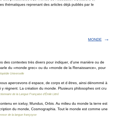
res
thématiques
reprenant
des
articles
déjà
publiés
par
le
MONDE
s des contextes très divers pour indiquer, d’une manière ou de
 on parle du «monde grec» ou du «monde de la Renaissance», pour
lopédie Universelle
nous apercevons d espace, de corps et d êtres, ainsi dénommé à
ui y règnent. La création du monde. Plusieurs philosophes ont cru
ctionnaire de la Langue Française d'Émile Littré
contenu en iceluy, Mundus, Orbis. Au milieu du monde la terre est
escription du monde, Cosmographia. Tout le monde est comme une
resor de la langue françoyse