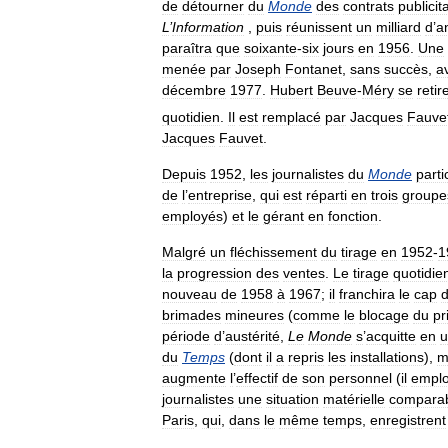
de
détourner
du
Monde
des
contrats
publicit
L
’
Information
,
puis
réunissent
un
milliard
d
’
a
paraîtra
que
soixante
-
six
jours
en
1956
.
Une
menée
par
Joseph
Fontanet
,
sans
succès
,
a
décembre
1977
.
Hubert
Beuve
-
Méry
se
retir
quotidien
.
Il
est
remplacé
par
Jacques
Fauve
Jacques
Fauvet
.
Depuis
1952
,
les
journalistes
du
Monde
parti
de
l
’
entreprise
,
qui
est
réparti
en
trois
groupe
employés
)
et
le
gérant
en
fonction
.
Malgré
un
fléchissement
du
tirage
en
1952
-
1
la
progression
des
ventes
.
Le
tirage
quotidie
nouveau
de
1958
à
1967
;
il
franchira
le
cap
brimades
mineures
(
comme
le
blocage
du
pr
période
d
’
austérité
,
Le
Monde
s
’
acquitte
en
u
du
Temps
(
dont
il
a
repris
les
installations
),
m
augmente
l
’
effectif
de
son
personnel
(
il
emplo
journalistes
une
situation
matérielle
compara
Paris
,
qui
,
dans
le
même
temps
,
enregistrent