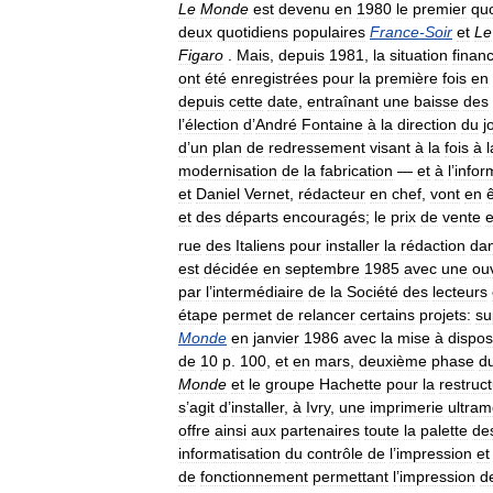
Le
Monde
est
devenu
en
1980
le
premier
quo
deux
quotidiens
populaires
France
-
Soir
et
Le
Figaro
.
Mais
,
depuis
1981
,
la
situation
finan
ont
été
enregistrées
pour
la
première
fois
en
depuis
cette
date
,
entraînant
une
baisse
des
l
’
élection
d
’
André
Fontaine
à
la
direction
du
j
d
’
un
plan
de
redressement
visant
à
la
fois
à
l
modernisation
de
la
fabrication
—
et
à
l
’
infor
et
Daniel
Vernet
,
rédacteur
en
chef
,
vont
en
et
des
départs
encouragés
;
le
prix
de
vente
e
rue
des
Italiens
pour
installer
la
rédaction
da
est
décidée
en
septembre
1985
avec
une
ou
par
l
’
intermédiaire
de
la
Société
des
lecteurs
étape
permet
de
relancer
certains
projets:
su
Monde
en
janvier
1986
avec
la
mise
à
dispos
de
10
p
.
100
,
et
en
mars
,
deuxième
phase
d
Monde
et
le
groupe
Hachette
pour
la
restruc
s
’
agit
d
’
installer
,
à
Ivry
,
une
imprimerie
ultra
offre
ainsi
aux
partenaires
toute
la
palette
de
informatisation
du
contrôle
de
l
’
impression
et
de
fonctionnement
permettant
l
’
impression
d