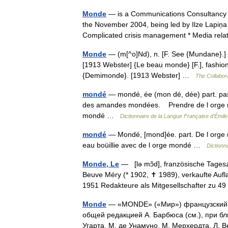
Monde
— is a Communications Consultancy Ag
the November 2004, being led by Ilze Lapiņa
Complicated crisis management * Media re
Monde
— (m[^o]Nd), n. [F. See {Mundane}.] 
[1913 Webster] {Le beau monde} [F.], fashi
{Demimonde}. [1913 Webster] …
The Collabora
mondé
— mondé, ée (mon dé, dée) part. pa
des amandes mondées. Prendre de l orge mond
mondé …
Dictionnaire de la Langue Française d'Émile 
mondé
— Mondé, [mond]ée. part. De l orge 
eau boüillie avec de l orge mondé …
Dictionn
Monde, Le
— [lə mɔ̃d], französische Tagesz
Beuve Méry (* 1902, ✝ 1989), verkaufte Aufl
1951 Redakteure als Mitgesellschafter zu 
Monde
— «MONDE» («Мир») французский е
общей редакцией А. Барбюса (см.), при бл
Угарта, М. де Унамуно, М. Мерхердта, Л.