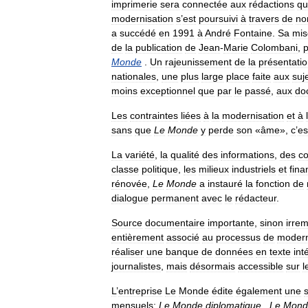
imprimerie
sera
connectée
aux
rédactions
qu
modernisation
s
’
est
poursuivi
à
travers
de
no
a
succédé
en
1991
à
André
Fontaine
.
Sa
mis
de
la
publication
de
Jean
-
Marie
Colombani
,
Monde
.
Un
rajeunissement
de
la
présentati
nationales
,
une
plus
large
place
faite
aux
suj
moins
exceptionnel
que
par
le
passé
,
aux
do
Les
contraintes
liées
à
la
modernisation
et
à
sans
que
Le
Monde
y
perde
son
«
âme
»,
c
’
es
La
variété
,
la
qualité
des
informations
,
des
c
classe
politique
,
les
milieux
industriels
et
fina
rénovée
,
Le
Monde
a
instauré
la
fonction
de
dialogue
permanent
avec
le
rédacteur
.
Source
documentaire
importante
,
sinon
irre
entièrement
associé
au
processus
de
modern
réaliser
une
banque
de
données
en
texte
int
journalistes
,
mais
désormais
accessible
sur
l
L
’
entreprise
Le
Monde
édite
également
une
mensuels:
Le
Monde
diplomatique
,
Le
Mond