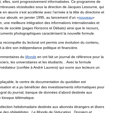
i
,
elles
,
sont
progressivement
informatisées
.
Ce
programme
de
mbreuses
vicissitudes
sous
la
direction
de
Jacques
Lesourne
,
qui
e
en
œuvre
s
’
est
accélérée
avec
l
’
arrivée
à
la
tête
du
directoire
et
pour
aboutir
,
en
janvier
1995
,
au
lancement
d
’
un
«
nouveau
»
on
,
une
meilleure
intégration
des
informations
internationales
et
ets
de
société
(
pages
Horizons
et
Débats
)
ainsi
que
le
recours
,
cuments
photographiques
caractérisent
la
nouvelle
formule
.
la
reconquête
du
lectorat
ont
permis
une
évolution
du
contenu
,
t
-
à
-
dire
son
indépendance
politique
et
financière
.
ommentaires
du
Monde
en
ont
fait
un
journal
de
référence
pour
la
nciers
,
les
universitaires
et
les
étudiants
...
Avec
la
formule
médiateur
(
confiée
à
André
Laurens
)
qui
ouvre
aux
lecteurs
un
mplaçable
,
le
centre
de
documentation
du
quotidien
est
isation
et
a
pu
bénéficier
des
investissements
informatiques
pour
égral
du
journal
,
banque
de
données
d
’
abord
destinée
aux
e
kiosque
télématique
.
sélection
hebdomadaire
destinée
aux
abonnés
étrangers
et
divers
e
des
philatélistes
,
Le
Monde
de
l
’
éducation
,
Dossiers
et