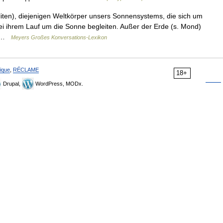
iten), diejenigen Weltkörper unsers Sonnensystems, die sich um
i ihrem Lauf um die Sonne begleiten. Außer der Erde (s. Mond)
n… …
Meyers Großes Konversations-Lexikon
ique
,
RÉCLAME
18+
Drupal,
WordPress, MODx.