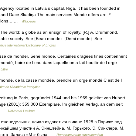
ency located in Latvia s capital, Riga. It has been founded in
 and Dace Skadiņa.The main services Monde offers are: *
lations… …
Wikipedia
The world; a globe as an ensign of royalty. [R.] A. Drummond.
onable society. See {Beau monde}. {Demi monde}. See
tive International Dictionary of English
ssé de monder. Sené mondé. Certaines dragées fines contiennent
é, boire de l eau dans laquelle on a fait bouillir de l orge
Littré
mondé. de la casse mondée. prendre un orge mondé C est de l
aire de l'Académie française
eitung in Paris, gegründet 1944 und bis 1969 geleitet von Hubert
age (2001): 359 000 Exemplare. Im gleichen Verlag, an dem seit
49 …
Universal-Lexikon
женедельник, начал издаваться в июне 1928 в Париже под
ижайшем участии А. Эйнштейна, М. Горького, Э. Синклера, М.
 Верта. Задача «М.» была …
Литературная энциклопедия