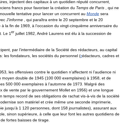
aires
,
injectent
des
capitaux
à
un
quotidien
réputé
concurrent
,
nciens
francs
pour
favoriser
la
création
du
Temps
de
Paris
,
qui
ne
nouvelle
tentative
pour
lancer
un
concurrent
au
Monde
sera
vec
J
’
informe
,
qui
paraîtra
entre
le
20
septembre
et
le
20
e
à
la
fin
de
1969
,
à
l
’
occasion
du
vingt
-
cinquième
anniversaire
du
er
t
.
Le
1
juillet
1982
,
André
Laurens
est
élu
à
la
succession
de
cipent
,
par
l
’
intermédiaire
de
la
Société
des
rédacteurs
,
au
capital
s:
les
fondateurs
,
les
sociétés
du
personnel
(
r
édacteurs
,
cadres
et
953
,
les
offensives
contre
le
quotidien
n
’
affectent
ni
l
’
audience
ni
n
moyen
double
de
1945
(
100
000
exemplaires
)
à
1958
,
et
de
des
500
000
exemplaires
à
l
’
automne
de
1973
.
Malgré
des
ix
de
vente
par
le
gouvernement
Mollet
en
1956
)
et
une
longue
n
temps
record
de
ses
obligations
de
rachat
vis
-
à
-
vis
de
la
société
odernise
son
matériel
et
crée
même
une
seconde
imprimerie
,
ie
jusqu
’
à
1
120
personnes
,
dont
158
journalistes
),
assurant
aux
ble
,
sinon
supérieure
,
à
celle
que
leur
font
les
autres
quotidiens
de
de
fortes
baisses
de
tirage
.